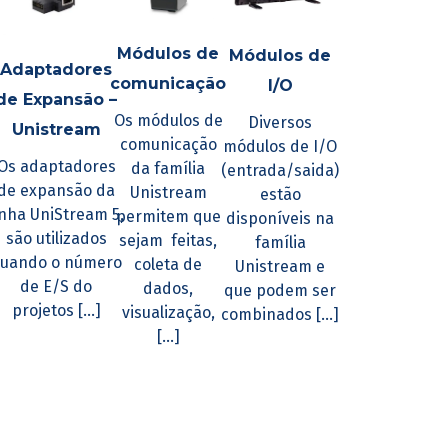
Módulos de
Módulos de
Adaptadores
comunicação
I/O
de Expansão –
Os módulos de
Diversos
Unistream
comunicação
módulos de I/O
Os adaptadores
da família
(entrada/saida)
de expansão da
Unistream
estão
inha UniStream 5,
permitem que
disponíveis na
são utilizados
sejam feitas,
família
uando o número
coleta de
Unistream e
de E/S do
dados,
que podem ser
projetos [...]
visualização,
combinados [...]
[...]