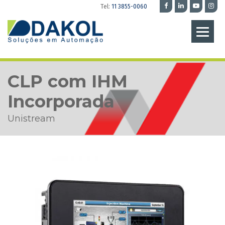
Tel:
11 3855-0060
CLP com IHM
Incorporada
Unistream