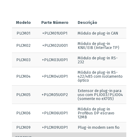
Modelo
Parte Número
Descrição
PLCM01
+PLCM01U0P1
Módulo de plug-in CAN
Módulo de plug-in
PLCM02
+PLCM02U001
KNX/EIB (Interface TP)
Módulo de plug-in RS-
PLCM03
+PLCM03U0P1
232
Módulo de plug-in RS-
PLCM04
+PLCM04U0P1
422/485 com isolamento
óptico
Extensor de plug-in para
PLCM05
+PLCM05U0P2
uso com PLIO03/PLIO04
(somente no eX705)
Módulo de plug-in
PLCM06
+PLCM06U0P1
Profibus DP escravo
12MB
PLCM09
+PLCM09U0P1
Plug-in modem sem fio