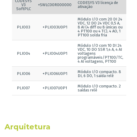
CODESYS
CODESYS V3 licença de
V3
+SWLC00R000000
ativação
SoftPLC
Módulo I/O com 20 DI 24
VDC, 12 DO 24 VDC 0,5 A,
PLIO03
+PLIO03U0P1
8 AI (4 diff ou 8 únicas ou
4 PT100 ou 4 TC), 4 AO, 1
PT100 solda fria
Módulo I/O com 10 DI 24
VDC, 10 DO SSR 1,4 A, 4 AI
PLIO04
+PLIO04U0P1
voltagens
programáveis/PT100/TC,
4 AI voltagens, PT100
Módulo I/O compacto. 8
PLIO06
+PLIO06U0P1
DI, 6 DO, 1 saída relê
Módulo I/O compacto. 2
PLIO07
+PLIO07U0P1
saídas relê
Arquitetura