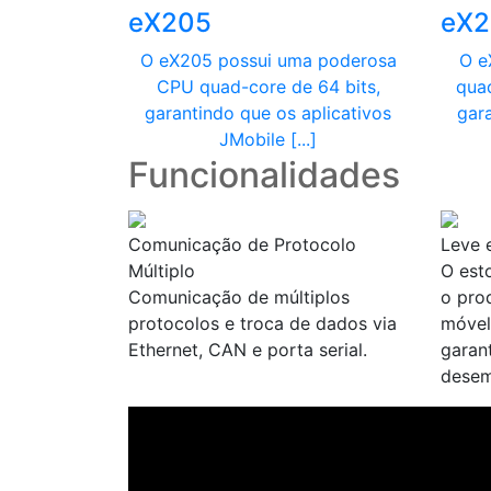
eX205
eX2
O eX205 possui uma poderosa
O e
CPU quad-core de 64 bits,
quad
garantindo que os aplicativos
gar
JMobile [...]
Funcionalidades
Comunicação de Protocolo
Leve 
Múltiplo
O est
Comunicação de múltiplos
o prod
protocolos e troca de dados via
móvel
Ethernet, CAN e porta serial.
garan
desem