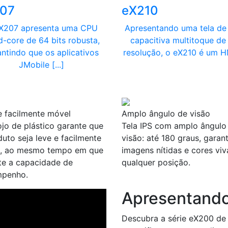
07
eX210
X207 apresenta uma CPU
Apresentando uma tela de 
-core de 64 bits robusta,
capacitiva multitoque de 
antindo que os aplicativos
resolução, o eX210 é um HMI
JMobile [...]
e facilmente móvel
Amplo ângulo de visão
ojo de plástico garante que
Tela IPS com amplo ângulo
uto seja leve e facilmente
visão: até 180 graus, garan
, ao mesmo tempo em que
imagens nítidas e cores viv
te a capacidade de
qualquer posição.
penho.
Apresentand
Descubra a série eX200 de 