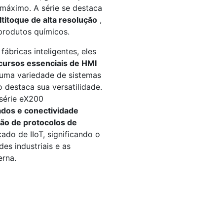
máximo. A série se destaca
ltitoque de alta resolução
,
produtos químicos.
ábricas inteligentes, eles
cursos essenciais de HMI
 uma variedade de sistemas
 destaca sua versatilidade.
série eX200
ados e conectividade
ção de protocolos de
ado de IIoT, significando o
s industriais e as
rna.