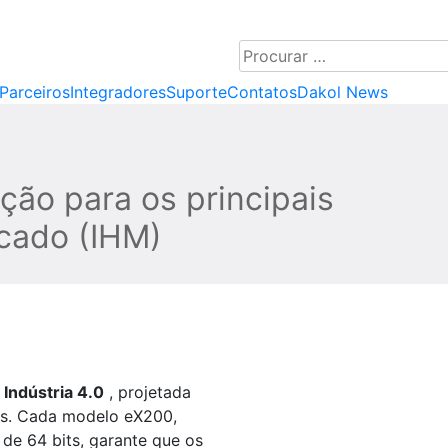
Procurar
…
Parceiros
Integradores
Suporte
Contatos
Dakol News
ção para os principais
cado (IHM)
 Indústria 4.0
, projetada
ais. Cada modelo eX200,
e 64 bits, garante que os