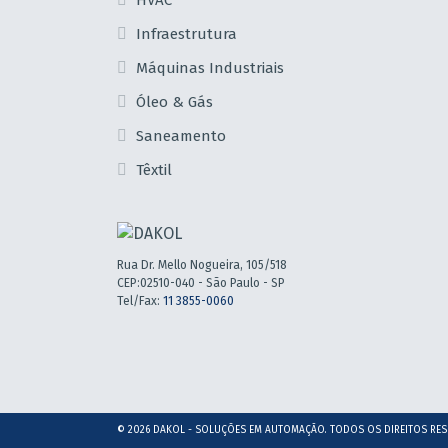
HVAC
Infraestrutura
Máquinas Industriais
Óleo & Gás
Saneamento
Têxtil
Rua Dr. Mello Nogueira, 105/518
CEP:02510-040 - São Paulo - SP
Tel/Fax:
11 3855-0060
© 2026 DAKOL - SOLUÇÕES EM AUTOMAÇÃO. TODOS OS DIREITOS RE