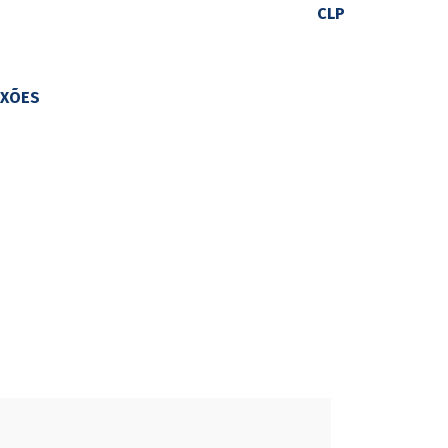
CLP
EXÕES