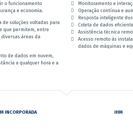
ir o funcionamento
Monitoramento e interaç
gurança e economia.
Operação contínua e aum
Resposta inteligente dur
a de soluções voltadas para
Coleta de dados eficie
 e que permitem, entre
Assistência técnica remo
 diversas áreas da
Acesso remoto às instala
dados de máquinas e eq
nto de dados em nuvem,
stância a qualquer hora e a
HM INCORPORADA
IHM