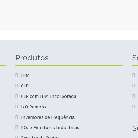
Produtos
S
IHM
CLP
CLP com IHM Incorporada
I/O Remoto
Inversores de Frequência
S
PCs e Monitores Industriais