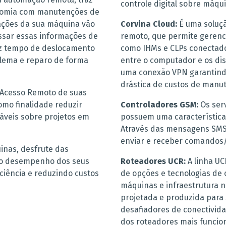
controle digital sobre máqu
onomia com manutenções de
ações da sua máquina vão
Corvina Cloud:
É uma soluçã
ssar essas informações de
remoto, que permite gerenci
uz tempo de deslocamento
como IHMs e CLPs conectado
oblema e reparo de forma
entre o computador e os dis
uma conexão VPN garantind
drástica de custos de manut
Acesso Remoto de suas
omo finalidade reduzir
Controladores GSM:
Os serv
iáveis sobre projetos em
possuem uma característica
Através das mensagens SMS
enviar e receber comandos/s
inas, desfrute das
r o desempenho dos seus
Roteadores UCR:
A linha U
ciência e reduzindo custos
de opções e tecnologias de
máquinas e infraestrutura n
projetada e produzida para
desafiadores de conectivi
dos roteadores mais funcio