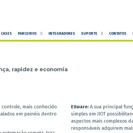
CASES
PARCEIROS
INTEGRADORES
SUPORTE
CONTATOS
nça, rapidez e economia
 controle, mais conhecido
EXware:
A sua principal fun
talados em painéis dentro
simples em IIOT possibilita
aspectos mais complexos da
responsáveis adquirem mais
u automação remota, traz