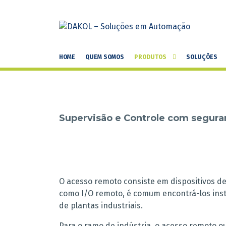
HOME
QUEM SOMOS
PRODUTOS
SOLUÇÕES
Acesso Remoto
Supervisão e Controle com segura
O acesso remoto consiste em dispositivos de
como I/O remoto, é comum encontrá-los ins
de plantas industriais.
Para o ramo de indústria, o acesso remoto o